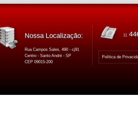
44
Nossa Localização:
11
Rua Campos Sales, 490 - cj91
Centro - Santo André - SP
Política de Privacid
CEP 09015-200