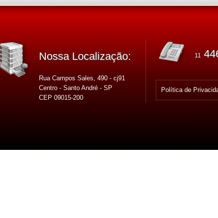
44
Nossa Localização:
11
Rua Campos Sales, 490 - cj91
Centro - Santo André - SP
Política de Privacid
CEP 09015-200