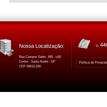
44
Nossa Localização:
11
Rua Campos Sales, 490 - cj91
Centro - Santo André - SP
Política de Privacid
CEP 09015-200