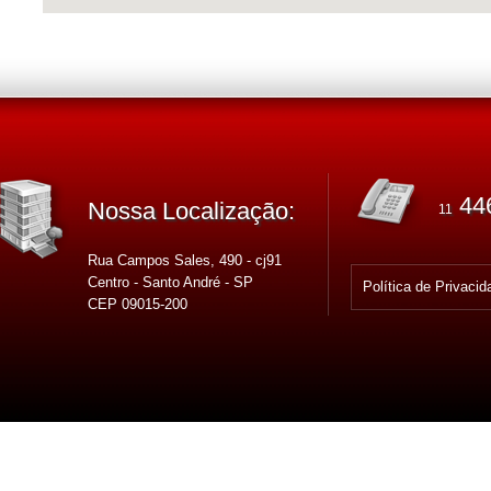
44
Nossa Localização:
11
Rua Campos Sales, 490 - cj91
Centro - Santo André - SP
Política de Privacid
CEP 09015-200